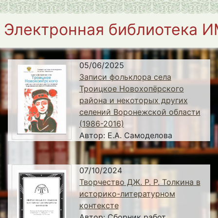
Электронная библиотека 
05/06/2025
Записи фольклора села
Троицкое Новохопёрского
района и некоторых других
селений Воронежской области
(1986-2016)
Автор:
Е.А. Самоделова
07/10/2024
Творчество ДЖ. Р. Р. Толкина в
историко-литературном
контексте
Автор:
Сборник работ