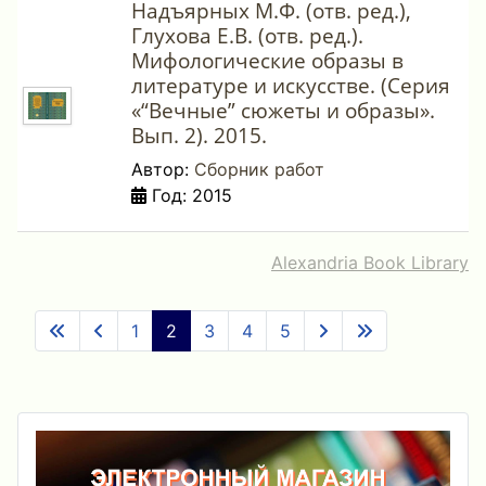
Надъярных М.Ф. (отв. ред.),
Глухова Е.В. (отв. ред.).
Мифологические образы в
литературе и искусстве. (Серия
«“Вечные” сюжеты и образы».
Вып. 2). 2015.
Автор:
Сборник работ
Год: 2015
Alexandria Book Library
1
2
3
4
5