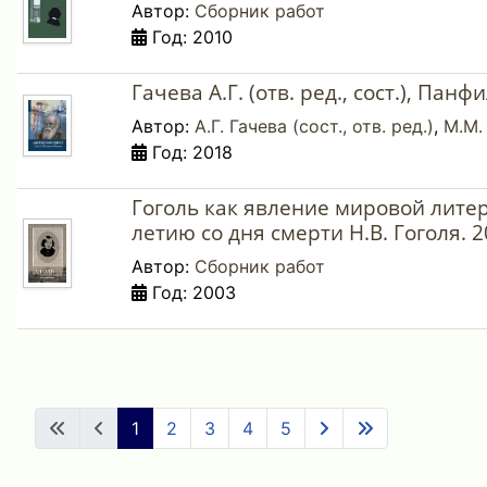
Автор:
Сборник работ
Год: 2010
Гачева А.Г. (отв. ред., сост.), Па
Автор:
А.Г. Гачева (сост., отв. ред.)
,
М.М.
Год: 2018
Гоголь как явление мировой лите
летию со дня смерти Н.В. Гоголя. 2
Автор:
Сборник работ
Год: 2003
1
2
3
4
5