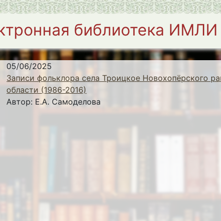
ктронная библиотека ИМЛИ
05/06/2025
Записи фольклора села Троицкое Новохопёрского ра
области (1986-2016)
Автор:
Е.А. Самоделова