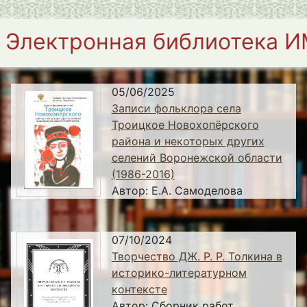
Электронная библиотека 
05/06/2025
Записи фольклора села
Троицкое Новохопёрского
района и некоторых других
селений Воронежской области
(1986-2016)
Автор:
Е.А. Самоделова
07/10/2024
Творчество ДЖ. Р. Р. Толкина в
историко-литературном
контексте
Автор:
Сборник работ