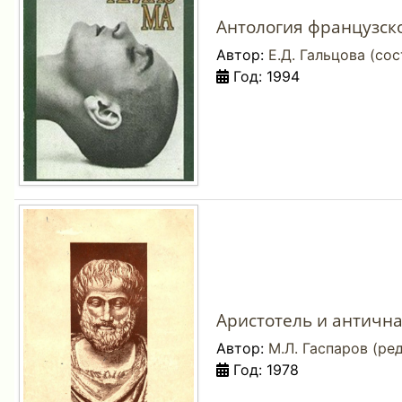
Антология французско
Автор:
Е.Д. Гальцова (сост
Год: 1994
Аристотель и антична
Автор:
М.Л. Гаспаров (ред
Год: 1978