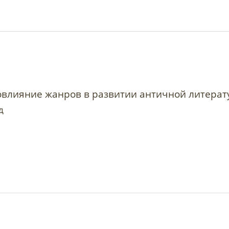
овлияние жанров в развитии античной литерату
д