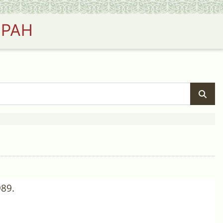
 РАН
89.