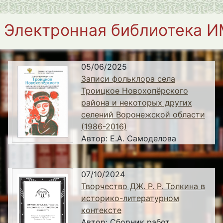
Электронная библиотека 
05/06/2025
Записи фольклора села
Троицкое Новохопёрского
района и некоторых других
селений Воронежской области
(1986-2016)
Автор:
Е.А. Самоделова
07/10/2024
Творчество ДЖ. Р. Р. Толкина в
историко-литературном
контексте
Автор:
Сборник работ