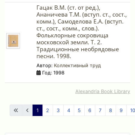
Гацак В.М. (ст. от ред.),
Ананичева Т.М. (вступ. ст., сост.,
комм.), Самоделова Е.А. (вступ.
ст., сост., комм., слов.).
Фольклорные сокровища
московской земли. Т. 2.
Традиционные необрядовые
песни. 1998.
Автор:
Коллективный труд
Год: 1998
Alexandria Book Library
1
2
3
4
5
6
7
8
9
1