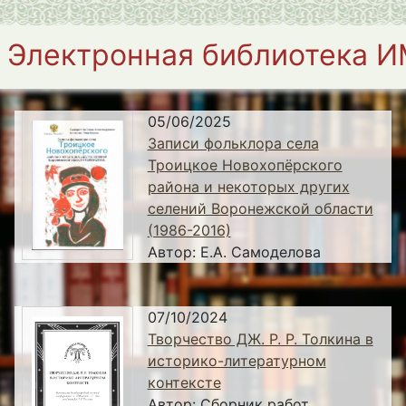
Электронная библиотека 
05/06/2025
Записи фольклора села
Троицкое Новохопёрского
района и некоторых других
селений Воронежской области
(1986-2016)
Автор:
Е.А. Самоделова
07/10/2024
Творчество ДЖ. Р. Р. Толкина в
историко-литературном
контексте
Автор:
Сборник работ