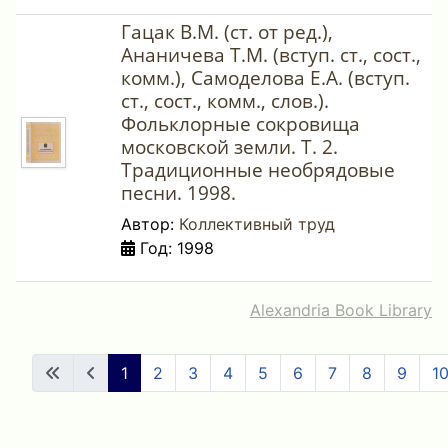
Гацак В.М. (ст. от ред.),
Ананичева Т.М. (вступ. ст., сост.,
комм.), Самоделова Е.А. (вступ.
ст., сост., комм., слов.).
Фольклорные сокровища
московской земли. Т. 2.
Традиционные необрядовые
песни. 1998.
Автор:
Коллективный труд
Год: 1998
Alexandria Book Library
1
2
3
4
5
6
7
8
9
1