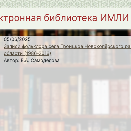
ктронная библиотека ИМЛИ
05/06/2025
Записи фольклора села Троицкое Новохопёрского ра
области (1986-2016)
Автор:
Е.А. Самоделова