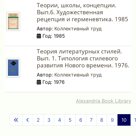
Теории, школы, концепции.
Вып.6. Художественная
рецепция и герменевтика. 1985
Автор:
Коллективный труд
Год: 1985
Теория литературных стилей.
Вып. 1. Типология стилевого
развития Нового времени. 1976.
Автор:
Коллективный труд
Год: 1976
Alexandria Book Library
2
3
4
5
6
7
8
9
10