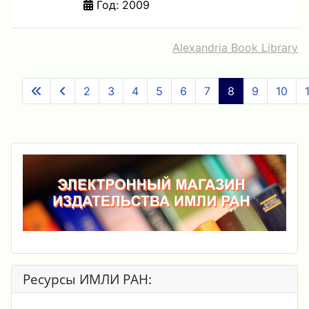
Год: 2009
Alexandria Book Library
2
3
4
5
6
7
8
9
10
Ресурсы ИМЛИ РАН: