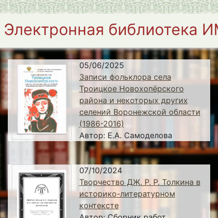
Электронная библиотека 
05/06/2025
Записи фольклора села
Троицкое Новохопёрского
района и некоторых других
селений Воронежской области
(1986-2016)
Автор:
Е.А. Самоделова
07/10/2024
Творчество ДЖ. Р. Р. Толкина в
историко-литературном
контексте
Автор:
Сборник работ