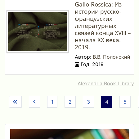
Gallo-Rossica: Из
истории русско-
французских
литературных
связей конца XVIII –
начала XX века.
2019.
Автор:
В.В. Полонский
Год: 2019
Alexandria Book Library
1
2
3
4
5