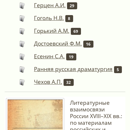
Герцен А.И.
29
Гоголь Н.В.
8
Горький А.М.
69
Достоевский Ф.М.
16
Есенин С.А.
19
Ранняя русская драматургия
5
Чехов А.П.
32
Литературные
взаимосвязи
России XVIII–XIX вв.:
по материалам
российских и